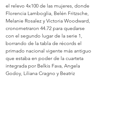
el relevo 4x100 de las mujeres, donde 
Florencia Lamboglia, Belén Fritzsche, 
Melanie Rosalez y Victoria Woodward, 
cronometraron 44.72 para quedarse 
con el segundo lugar de la serie 1, 
borrando de la tabla de récords el 
primado nacional vigente más antiguo 
que estaba en poder de la cuarteta 
integrada por Belkis Fava, Angela 
Godoy, Liliana Cragno y Beatriz 
Allocco con 44.90 desde el 20 de 
octubre de 1975 en el marco de los 
Juegos Panamericanos de México.