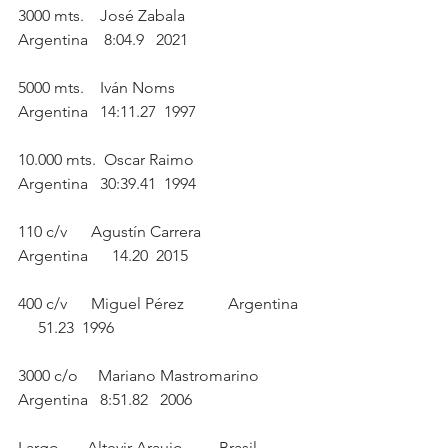
3000 mts.    José Zabala            
Argentina    8:04.9   2021
5000 mts.    Iván Noms              
Argentina   14:11.27  1997
10.000 mts.  Oscar Raimo            
Argentina   30:39.41  1994
110 c/v      Agustín Carrera        
Argentina      14.20  2015
400 c/v      Miguel Pérez           Argentina 
     51.23  1996
3000 c/o     Mariano Mastromarino   
Argentina   8:51.82   2006
Largo       Altevir Araujo         Brasil          