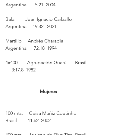
Argentina       5.21  2004 
Bala         Juan Ignacio Carballo  
Argentina     19.32   2021
Martillo     Andrés Charadia        
Argentina      72.18  1994
4x400        Agrupación Guarú       Brasil   
     3:17.8  1982
Mujeres
100 mts.     Geisa Muñiz Coutinho   
Brasil         11.62  2002
400 mts.     Josiane da Silva Tito  Brasil   