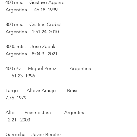
400 mts.     Gustavo Aguirre        
Argentina      46.18  1999
800 mts.     Cristián Crobat        
Argentina    1:51.24  2010
3000 mts.    José Zabala            
Argentina    8:04.9   2021
400 c/v      Miguel Pérez           Argentina 
     51.23  1996
Largo       Altevir Araujo         Brasil          
7.76  1979
Alto        Erasmo Jara           Argentina     
  2.21   2003
Garrocha     Javier Benitez         