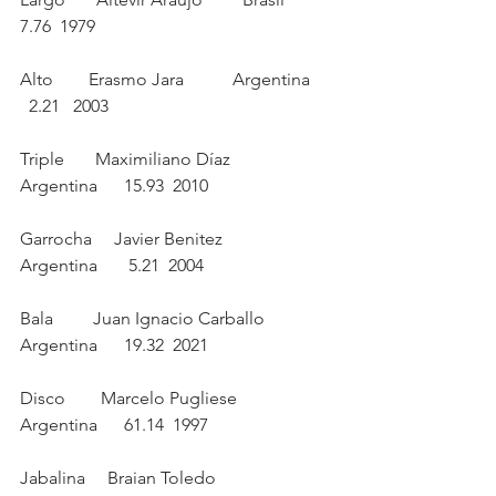
7.76  1979
Alto        Erasmo Jara           Argentina     
  2.21   2003
Triple       Maximiliano Díaz       
Argentina      15.93  2010
Garrocha     Javier Benitez         
Argentina       5.21  2004 
Bala         Juan Ignacio Carballo  
Argentina      19.32  2021
Disco        Marcelo Pugliese       
Argentina      61.14  1997
Jabalina     Braian Toledo          