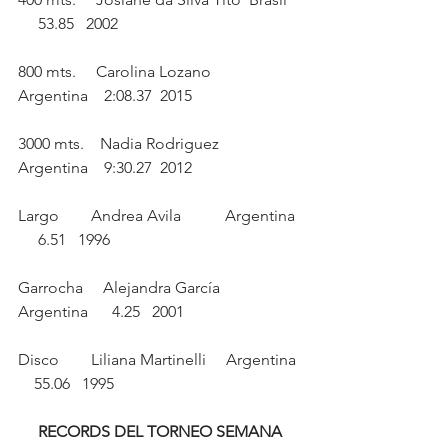
     53.85   2002
800 mts.     Carolina Lozano        
Argentina    2:08.37  2015
3000 mts.    Nadia Rodriguez        
Argentina    9:30.27  2012
Largo        Andrea Avila           Argentina 
     6.51   1996
Garrocha     Alejandra García       
Argentina      4.25   2001
Disco        Liliana Martinelli     Argentina 
    55.06   1995
RECORDS DEL TORNEO SEMANA 