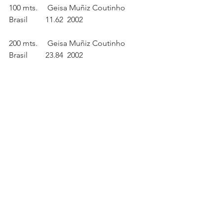
100 mts.     Geisa Muñiz Coutinho   
Brasil         11.62  2002
200 mts.     Geisa Muñiz Coutinho   
Brasil         23.84  2002
400 mts.     Josiane da Silva Tito  Brasil   
     53.85   2002
800 mts.     Carolina Lozano        
Argentina    2:08.37  2015
1500 mts.    Carolina Lozano        
Argentina    4:27.39  2015
3000 mts.    Nadia Rodriguez        
Argentina    9:30.27  2012
5000 mts.    Elisa Cobanea          