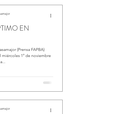
samajor
PTIMO EN
3
asamajor (Prensa FAPBA)
l miércoles 1° de noviembre
a...
samajor