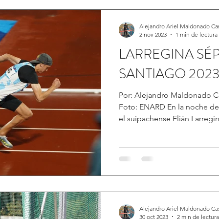
Alejandro Ariel Maldonado Ca
2 nov 2023
1 min de lectura
LARREGINA SÉ
SANTIAGO 202
Por: Alejandro Maldonado C
Foto: ENARD En la noche de
el suipachense Elián Larregin
Alejandro Ariel Maldonado Ca
30 oct 2023
2 min de lectura