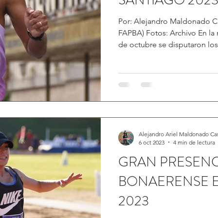
SANTIAGO 202
Por: Alejandro Maldonado C
FAPBA) Fotos: Archivo En l
de octubre se disputaron los
Alejandro Ariel Maldonado Ca
6 oct 2023
4 min de lectura
GRAN PRESENC
BONAERENSE E
2023