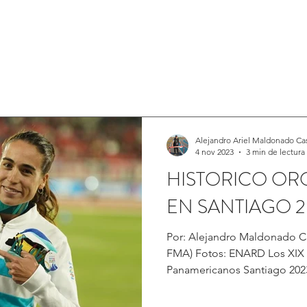
INICIO
DOCUMENTOS
SOBRE NOSOTROS
EV
Alejandro Ariel Maldonado Ca
4 nov 2023
3 min de lectura
HISTORICO OR
EN SANTIAGO 2
Por: Alejandro Maldonado C
FMA) Fotos: ENARD Los XIX
Panamericanos Santiago 2023