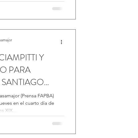
samajor
IAMPITTI Y
TO PARA
 SANTIAGO
asamajor (Prensa FAPBA)
eves en el cuarto día de
s XIX...