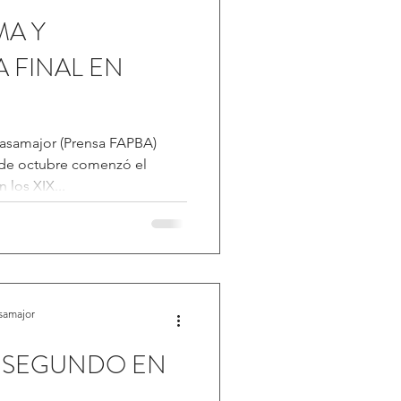
MA Y
A FINAL EN
3
asamajor (Prensa FAPBA)
 de octubre comenzó el
 los XIX...
samajor
 SEGUNDO EN