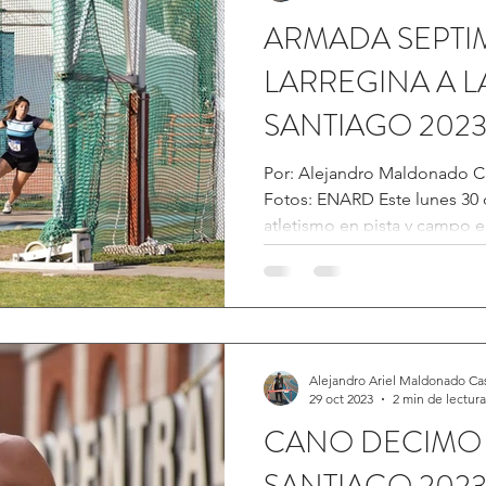
ARMADA SEPTI
LARREGINA A L
SANTIAGO 202
Por: Alejandro Maldonado C
Fotos: ENARD Este lunes 30
atletismo en pista y campo en
Alejandro Ariel Maldonado Ca
29 oct 2023
2 min de lectura
CANO DECIMO