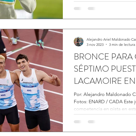
Alejandro Ariel Maldonado Ca
3 nov 2023
3 min de lectura
BRONCE PARA C
SÉPTIMO PUES
LACAMOIRE EN
2023
Por: Alejandro Maldonado C
Fotos: ENARD / CADA Este ju
competencia en pista en esto