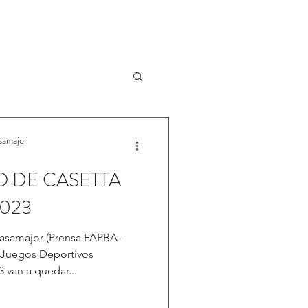
Iniciar sesión
ENTOS
RESULTADOS
samajor
O DE CASETTA
023
asamajor (Prensa FAPBA -
 Juegos Deportivos
 van a quedar...