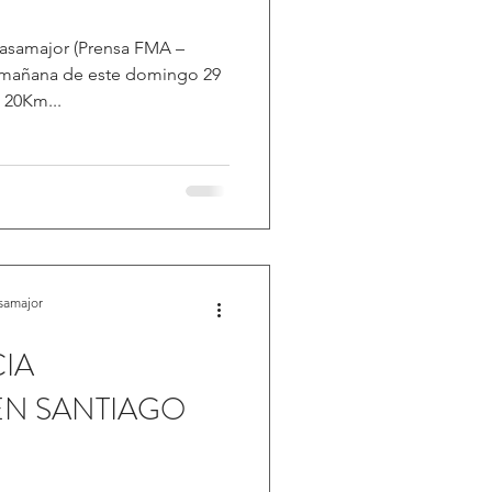
3
asamajor (Prensa FMA –
a mañana de este domingo 29
 20Km...
samajor
IA
N SANTIAGO