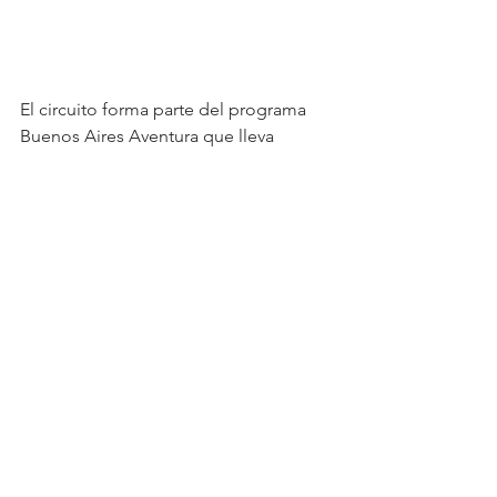
El circuito forma parte del programa 
Buenos Aires Aventura que lleva 
adelante la Subsecretaría de Deportes 
de la Provincia de Buenos Aires, con el 
apoyo del Banco Provincia, Provincia 
ART, Provincia Seguros y Provincia 
VIDA. El programa Buenos Aires 
Aventura es una iniciativa de la 
Subsecretaría de Deportes de la 
Provincia de Buenos Aires, parte de la 
cartera del Ministerio de Desarrollo de 
La Comunidad de la Provincia de 
Buenos Aires.